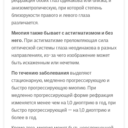
рефракция обоих глаз одинакова или близка, и
анизометропическую, при которой степень
близорукости правого и левого глаза
различается.
Миопия также бывает с астигматизмом и без
него.
При астигматизме преломляющая сила
оптической системы глаза неодинакова в разных
направлениях, из-за чего изображение может
быть искаженным или нечетким.
По течению заболевания
выделяют
стационарную, медленно прогрессирующую и
быстро прогрессирующую миопию. При
медленно прогрессирующей форме рефракция
изменяется менее чем на 1,0 диоптрию в год, при
быстро прогрессирующей — на 1,0 диоптрию и
более в год.
Кроме того, миопия может быть неосложненной