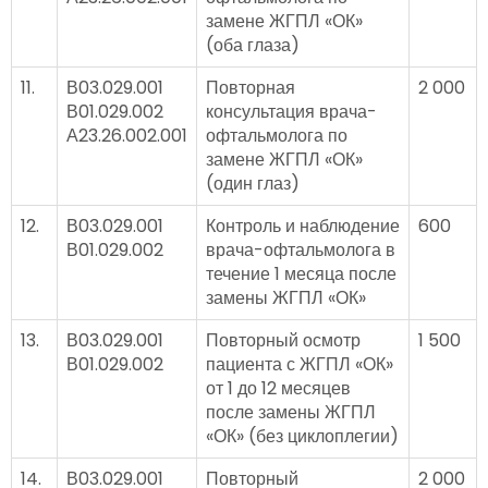
замене ЖГПЛ «ОК»
(оба глаза)
11.
В03.029.001
Повторная
2 000
В01.029.002
консультация врача-
А23.26.002.001
офтальмолога по
замене ЖГПЛ «ОК»
(один глаз)
12.
В03.029.001
Контроль и наблюдение
600
В01.029.002
врача-офтальмолога в
течение 1 месяца после
замены ЖГПЛ «ОК»
13.
В03.029.001
Повторный осмотр
1 500
В01.029.002
пациента с ЖГПЛ «ОК»
от 1 до 12 месяцев
после замены ЖГПЛ
«ОК» (без циклоплегии)
14.
В03.029.001
Повторный
2 000