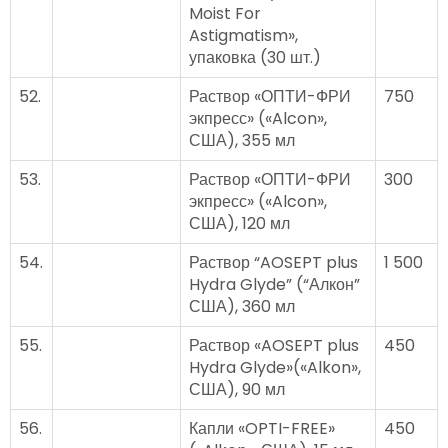
Moist For
Astigmatism»,
упаковка (30 шт.)
52.
Раствор «ОПТИ-ФРИ
750
экпресс» («Alcon»,
США), 355 мл
53.
Раствор «ОПТИ-ФРИ
300
экпресс» («Alcon»,
США), 120 мл
54.
Раствор “AOSEPT plus
1 500
Hydra Glyde” (“Алкон”
США), 360 мл
55.
Раствор «AOSEPT plus
450
Hydra Glyde»(«Alkon»,
США), 90 мл
56.
Капли «OPTI-FREE»
450