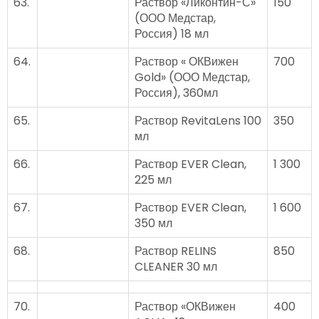
63.
Раствор «Ликонтин-С»
150
(ООО Медстар,
Россия) 18 мл
64.
Раствор « ОКВижен
700
Gold» (ООО Медстар,
Россия), 360мл
65.
Раствор RevitaLens 100
350
мл
66.
Раствор EVER Clean,
1 300
225 мл
67.
Раствор EVER Clean,
1 600
350 мл
68.
Раствор RELINS
850
CLEANER 30 мл
70.
Раствор «ОКВижен
400