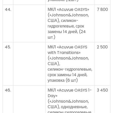
44.
МКЛ «Acuvue OASYS»
7 800
(«Johnson&Johnson,
США), силикон-
гидрогелевые, срок
замены 14 дней, (24
шт.)
45.
МКЛ «Acuvue OASYS
2 500
with Transitions»
(«Johnson&Johnson,
США),
силикон-гидрогелевые,
срок замены 14 дней,
упаковка (6 шт)
46.
МКЛ «Acuvue OASYS 1-
3 450
Day»
(«Johnson&Johnson,
США), однодневные,
силикон-гидрогелевые,