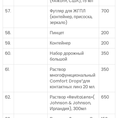
(«Alkon», США), 15 мл
57.
Футляр для ЖГПЛ
700
(контейнер, присоска,
зеркало)
58.
Пинцет
200
59.
Контейнер
200
60.
Набор дорожный
350
большой
61.
Раствор
350
многофункциональный
Comfort Drops”для
контактных линз 20 мл.
62.
Раствор «RevitaLens»(
650
Johnson & Johnson,
Ирландия), 300мл