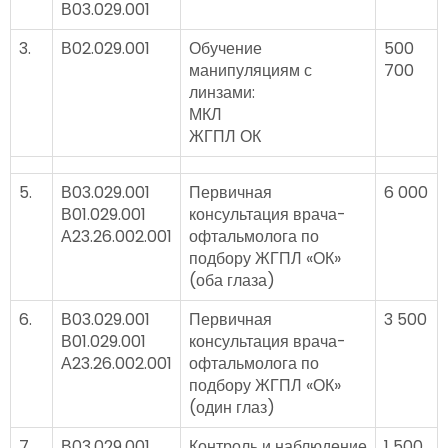
В03.029.001
3.
В02.029.001
Обучение
500
манипуляциям с
700
линзами:
МКЛ
ЖГПЛ ОК
5.
В03.029.001
Первичная
6 000
В01.029.001
консультация врача-
А23.26.002.001
офтальмолога по
подбору ЖГПЛ «ОК»
(оба глаза)
6.
В03.029.001
Первичная
3 500
В01.029.001
консультация врача-
А23.26.002.001
офтальмолога по
подбору ЖГПЛ «ОК»
(один глаз)
7.
В03.029.001
Контроль и наблюдение
1 500