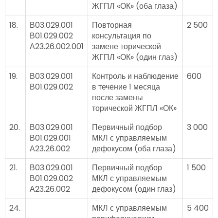
ЖГПЛ «ОК» (оба глаза)
18.
В03.029.001
Повторная
2 500
В01.029.002
консультация по
А23.26.002.001
замене торической
ЖГПЛ «ОК» (один глаз)
19.
В03.029.001
Контроль и наблюдение
600
В01.029.002
в течение 1 месяца
после замены
торической ЖГПЛ «ОК»
20.
В03.029.001
Первичный подбор
3 000
В01.029.001
МКЛ с управляемым
А23.26.002
дефокусом (оба глаза)
21.
В03.029.001
Первичный подбор
1 500
В01.029.002
МКЛ с управляемым
А23.26.002
дефокусом (один глаз)
24.
МКЛ с управляемым
5 400