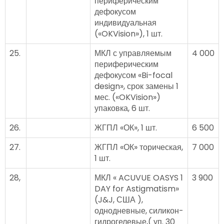
периферическим
дефокусом
индивидуальная
(«OKVision»), 1 шт.
25.
МКЛ с управляемым
4 000
периферическим
дефокусом «Bi-focal
design», срок замены 1
мес. («OKVision»)
упаковка, 6 шт.
26.
ЖГПЛ «ОК», 1 шт.
6 500
27.
ЖГПЛ «ОК» торическая,
7 000
1 шт.
28,
МКЛ « ACUVUE OASYS 1
3 900
DAY for Astigmatism»
(J&J, США ),
однодневные, силикон-
гидрогелевые,( уп. 30