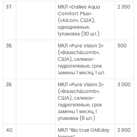
37.
МКЛ «Dailies Aqua
2 350
Comfort Plus»
(«Alcon», США),
однодневные,
1упаковка (30 шт.)
38.
МКЛ «Pure Vision 2»
500
(«Bausch&Lomb»,
США), силикон-
гидрогелевые, срок
замены 1 месяц, 1 шт.
39.
МКЛ «Pure Vision 2»
3 000
(«Bausch&Lomb»,
США), силикон-
гидрогелевые, срок
замены 1 месяц, 1
упаковка (6 шт.)
40.
МКЛ “Bio true ONEday
2 600
lenses”