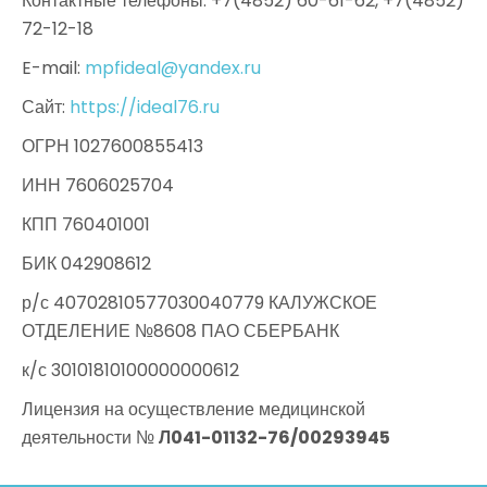
Контактные телефоны: +7(4852) 60-61-62, +7(4852)
72-12-18
E-mail:
mpfideal@yandex.ru
Сайт:
https://ideal76.ru
ОГРН 1027600855413
ИНН 7606025704
КПП 760401001
БИК 042908612
р/с 40702810577030040779 КАЛУЖСКОЕ
ОТДЕЛЕНИЕ №8608 ПАО СБЕРБАНК
к/с 30101810100000000612
Лицензия на осуществление медицинской
деятельности №
Л041-01132-76/00293945