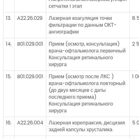
сетчатки I этап
13.
A22.26.029
Лазерная коагуляция точки
8 
фильтрации по данным ОКТ-
ангиографии
14.
B01.029.001
Прием (осмотр, консультация)
2 
врача-офтальмолога первичный
Консультация ретинального
хирурга
15.
B01.029.001
Прием (осмотр после ЛКС )
1 
врача-офтальмолога повторный
(до двух месяцев с даты
последнего приема)
Консультация ретинального
хирурга
16.
A22.26.004
Лазерная корепраксия, дисцизия
5 
задней капсулы хрусталика