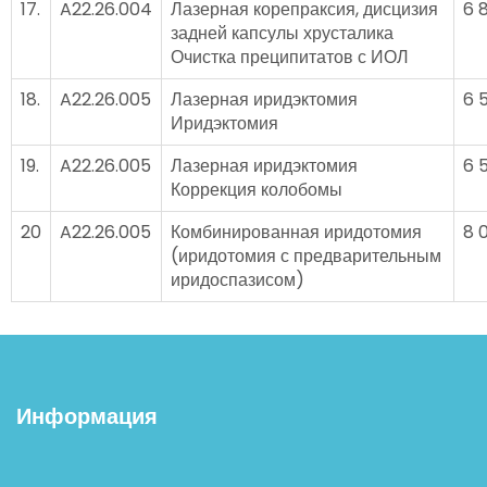
17.
A22.26.004
Лазерная корепраксия, дисцизия
6 
задней капсулы хрусталика
Очистка преципитатов с ИОЛ
18.
A22.26.005
Лазерная иридэктомия
6 
Иридэктомия
19.
A22.26.005
Лазерная иридэктомия
6 
Коррекция колобомы
20
A22.26.005
Комбинированная иридотомия
8 
(иридотомия с предварительным
иридоспазисом)
Информация