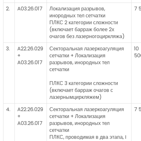
2.
A03.26.017
Локализация разрывов,
7 
инородных тел сетчатки
ПЛКС 2 категории сложности
(включает барраж более 2х
очагов без лазерногоциркляжа)
3.
A22.26.029
Секторальная лазеркоагуляция
10
+
сетчатки + Локализация
50
A03.26.017
разрывов, инородных тел
сетчатки
ПЛКС 3 категории сложности
(включает барраж очагов с
лазернымциркляжем)
4.
A22.26.029
Секторальная лазеркоагуляция
7 
+
сетчатки + Локализация
A03.26.017
разрывов, инородных тел
сетчатки
ПЛКС, проводимая в два этапа, I